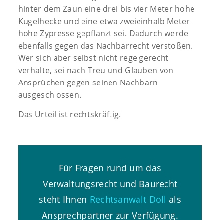
hinter dem Zaun eine drei bis vier Meter hohe
Kugelhecke und eine etwa zweieinhalb Meter
hohe Zypresse gepflanzt sei. Dadurch werde
ebenfalls gegen das Nachbarrecht verstoßen.
Wer sich aber selbst nicht regelgerecht
verhalte, sei nach Treu und Glauben von
Ansprüchen gegen seinen Nachbarn
ausgeschlossen.
Das Urteil ist rechtskräftig.
Für Fragen rund um das
Verwaltungsrecht und Baurecht
steht Ihnen
Rechtsanwalt Doll
als
Ansprechpartner zur Verfügung.