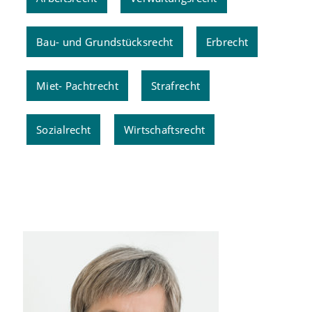
Bau- und Grundstücksrecht
Erbrecht
Miet- Pachtrecht
Strafrecht
Sozialrecht
Wirtschaftsrecht