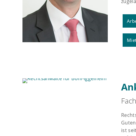
zugel
Arbe
Miet
An
Fach
Recht
Guten
ist se