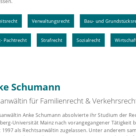
assen.
itsrecht
Verwaltungsrecht
Bau- und Grundstücksr
- Pachtrecht
Strafrecht
Sozialrecht
Wirtschaf
ke Schumann
anwältin für Familienrecht & Verkehrsrech
sanwältin Anke Schumann absolvierte ihr Studium der Re
berg-Universität Mainz nach vorangegangener Tätigkeit 
it 1997 als Rechtsanwältin zugelassen. Unter anderem samm