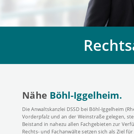
Rechts
Nähe
Böhl-Iggelheim.
Die Anwaltskanzlei DSSD bei Böhl-Iggelheim (Rhe
Vorderpfalz und an der Weinstraße gelegen, steh
Beistand in nahezu allen Fachgebieten zur Ver
Rechts- und Fachanwälte setzen sich als Ziel f