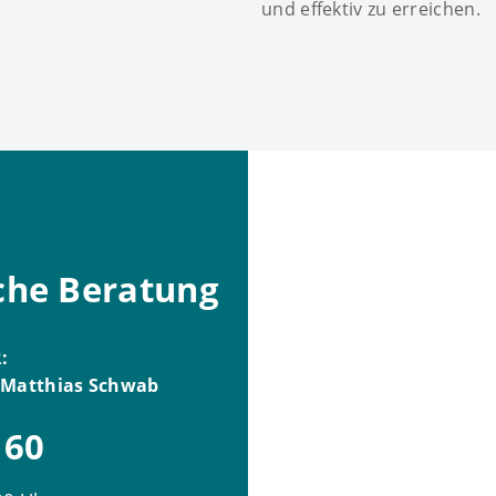
und effektiv zu erreichen.
che Beratung
:
A Matthias Schwab
 60