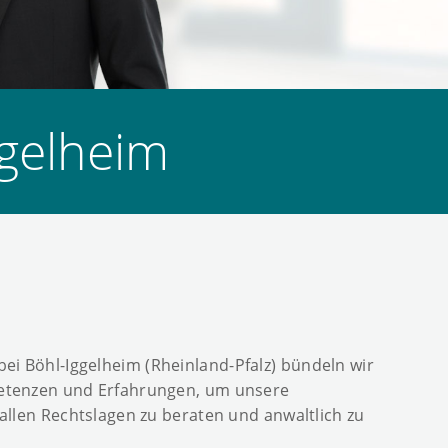
ggelheim
bei Böhl-Iggelheim (Rheinland-Pfalz) bündeln wir
etenzen und Erfahrungen, um unsere
allen Rechtslagen zu beraten und anwaltlich zu