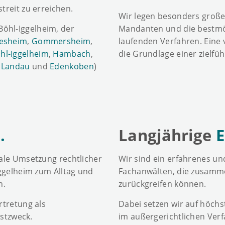
reit zu erreichen.
Wir legen besonders großen
öhl-Iggelheim, der
Mandanten und die bestmög
esheim
,
Gommersheim
,
laufenden Verfahren. Eine 
hl-Iggelheim
,
Hambach
,
die Grundlage einer zielfü
,
Landau
und
Edenkoben
)
.
Langjährige
E
ale Umsetzung rechtlicher
Wir sind ein erfahrenes u
ggelheim zum Alltag und
Fachanwälten, die zusamme
n.
zurückgreifen können.
rtretung als
Dabei setzen wir auf höchst
bstzweck.
im außergerichtlichen Verf