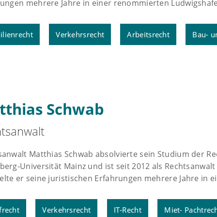
rungen mehrere Jahre in einer renommierten Ludwigshafe
ilienrecht
Verkehrsrecht
Arbeitsrecht
Bau- u
tthias Schwab
tsanwalt
sanwalt Matthias Schwab absolvierte sein Studium der R
erg-Universität Mainz und ist seit 2012 als Rechtsanwal
te er seine juristischen Erfahrungen mehrere Jahre in ei
frecht
Verkehrsrecht
IT-Recht
Miet- Pachtrec