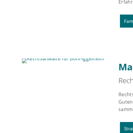
Erfah
Fam
Ma
Rech
Recht
Gutenb
sammel
Stra