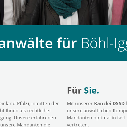
anwälte für
Böhl-I
Für
Sie.
inland-Pfalz), inmitten der
Mit unserer
Kanzlei DSSD
t Ihnen als rechtlicher
unsere anwaltlichen Komp
fügung. Unsere erfahrenen
Mandanten optimal in fast 
ür unsere Mandanten die
vertreten.