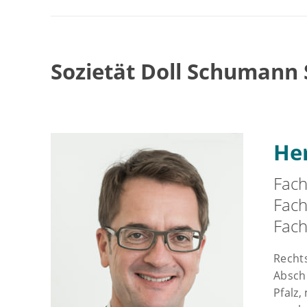
Sozietät Doll Schumann
Her
Fach
Fach
Fach
Rechts
Absch
Pfalz,