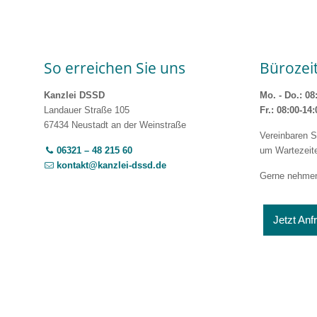
So erreichen Sie uns
Bürozei
Kanzlei DSSD
Mo. - Do.: 08
Landauer Straße 105
Fr.: 08:00-14
67434 Neustadt an der Weinstraße
Vereinbaren S
06321 – 48 215 60
um Wartezeit
kontakt@kanzlei-dssd.de
Gerne nehmen 
Jetzt Anf