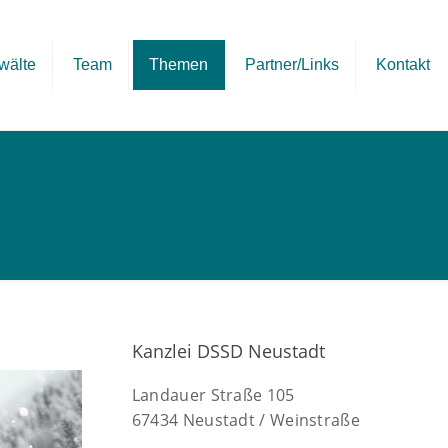
wälte
Team
Themen
Partner/Links
Kontakt
Kanzlei DSSD Neustadt
Landauer Straße 105
67434 Neustadt / Weinstraße