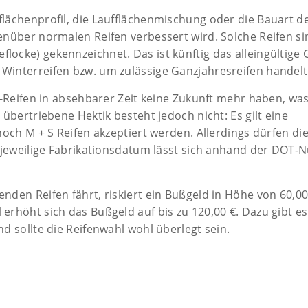
lächenprofil, die Laufflächenmischung oder die Bauart de
nüber normalen Reifen verbessert wird. Solche Reifen si
cke) gekennzeichnet. Das ist künftig das alleingültige 
Winterreifen bzw. um zulässige Ganzjahresreifen handelt
S-Reifen in absehbarer Zeit keine Zukunft mehr haben, wa
übertriebene Hektik besteht jedoch nicht: Es gilt eine
noch M + S Reifen akzeptiert werden. Allerdings dürfen di
s jeweilige Fabrikationsdatum lässt sich anhand der DOT
den Reifen fährt, riskiert ein Bußgeld in Höhe von 60,00 
rhöht sich das Bußgeld auf bis zu 120,00 €. Dazu gibt es
d sollte die Reifenwahl wohl überlegt sein.