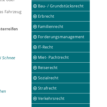
Bau- / Grundstücksrecht
das Fahrzeug
Erbrecht
Familienrecht
nterreifen
Forderungsmanagement
IT-Recht
Miet- Pachtrecht
i Schnee
Reiserecht
Sozialrecht
Strafrecht
chen
Verkehrsrecht