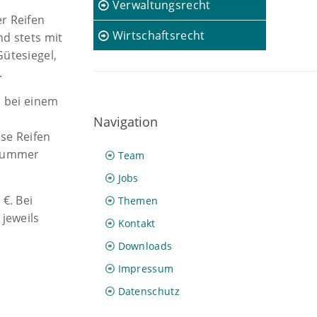
Verwaltungsrecht
r Reifen
Wirtschaftsrecht
nd stets mit
Gütesiegel,
.
s bei einem
Navigation
ese Reifen
-Nummer
Team
Jobs
€. Bei
Themen
 jeweils
Kontakt
Downloads
Impressum
Datenschutz