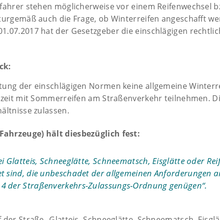
ofahrer stehen möglicherweise vor einem Reifenwechsel b
aturgemäß auch die Frage, ob Winterreifen angeschafft w
1.07.2017 hat der Gesetzgeber die einschlägigen rechtli
ck:
tung der einschlägigen Normen keine allgemeine Winterre
szeit mit Sommerreifen am Straßenverkehr teilnehmen. Die
ältnisse zulassen.
Fahrzeuge) hält diesbezüglich fest:
i Glatteis, Schneeglätte, Schneematsch, Eisglätte oder Rei
et sind, die unbeschadet der allgemeinen Anforderungen a
z 4 der Straßenverkehrs-Zulassungs-Ordnung genügen“.
 der Straße „Glatteis, Schneeglätte, Schneematsch, Eisglä