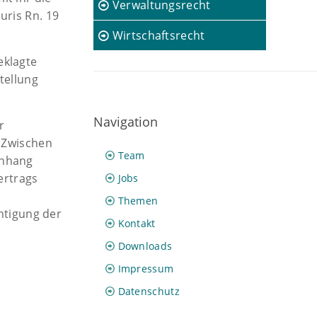
Verwaltungsrecht
uris Rn. 19
Wirtschaftsrecht
eklagte
tellung
Navigation
r
 Zwischen
Team
enhang
ertrags
Jobs
Themen
htigung der
Kontakt
Downloads
Impressum
Datenschutz