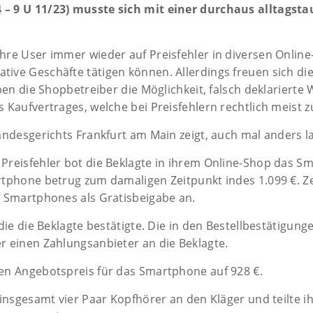
 – 9 U 11/23) musste sich mit einer durchaus alltagsta
hre User immer wieder auf Preisfehler in diversen Online
ive Geschäfte tätigen können. Allerdings freuen sich d
ben die Shopbetreiber die Möglichkeit, falsch deklarierte 
Kaufvertrages, welche bei Preisfehlern rechtlich meist zul
andesgerichts Frankfurt am Main zeigt, auch mal anders l
Preisfehler bot die Beklagte in ihrem Online-Shop das 
rtphone betrug zum damaligen Zeitpunkt indes 1.099 €. Ze
s Smartphones als Gratisbeigabe an.
die die Beklagte bestätigte. Die in den Bestellbestätigung
r einen Zahlungsanbieter an die Beklagte.
en Angebotspreis für das Smartphone auf 928 €.
 insgesamt vier Paar Kopfhörer an den Kläger und teilte i