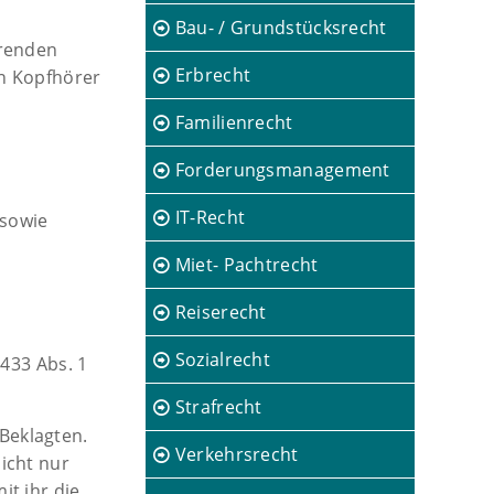
Bau- / Grundstücksrecht
erenden
Erbrecht
en Kopfhörer
Familienrecht
Forderungsmanagement
IT-Recht
 sowie
Miet- Pachtrecht
Reiserecht
Sozialrecht
433 Abs. 1
Strafrecht
Beklagten.
Verkehrsrecht
icht nur
it ihr die