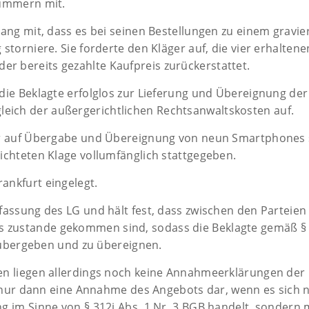
nummern mit.
gang mit, dass es bei seinen Bestellungen zu einem gravi
storniere. Sie forderte den Kläger auf, die vier erhalten
r bereits gezahlte Kaufpreis zurückerstattet.
die Beklagte erfolglos zur Lieferung und Übereignung der
ich der außergerichtlichen Rechtsanwaltskosten auf.
der auf Übergabe und Übereignung von neun Smartphones
ichteten Klage vollumfänglich stattgegeben.
ankfurt eingelegt.
fassung des LG und hält fest, dass zwischen den Parteien
 zustande gekommen sind, sodass die Beklagte gemäß § 
u übergeben und zu übereignen.
en liegen allerdings noch keine Annahmeerklärungen der 
lt nur dann eine Annahme des Angebots dar, wenn es sich n
g im Sinne von § 312i Abs. 1 Nr. 3 BGB handelt, sondern m