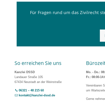
Für Fragen rund um das Zivilrecht s
So erreichen Sie uns
Bürozei
Kanzlei DSSD
Mo. - Do.: 08
Landauer Straße 105
Fr.: 08:00-14
67434 Neustadt an der Weinstraße
Vereinbaren S
06321 – 48 215 60
um Wartezeit
kontakt@kanzlei-dssd.de
Gerne nehmen 